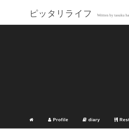
ピッタリライフ
Written by tasuku h
Profile
diary
Rest