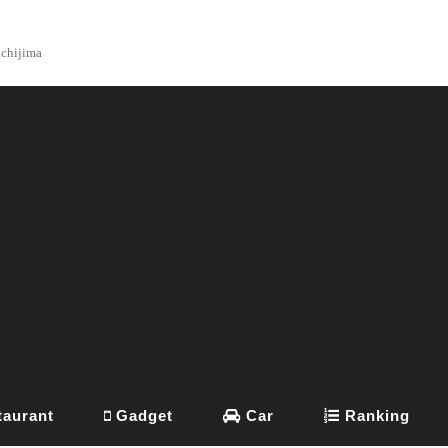
achijima
aurant
Gadget
Car
Ranking