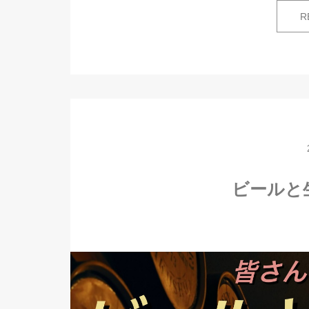
R
ビールと