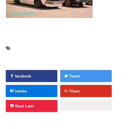
facebook
Tweet
hatebu
Share
Read Later