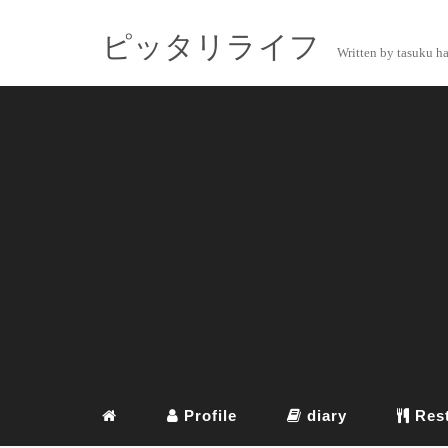
ピッタリライフ
Written by tasuku h
Profile
diary
Rest