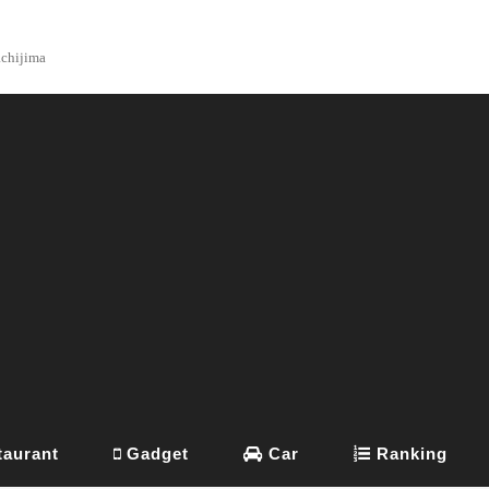
achijima
aurant
Gadget
Car
Ranking