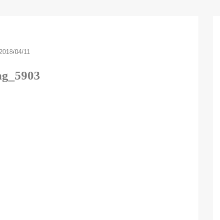
2018/04/11
mg_5903